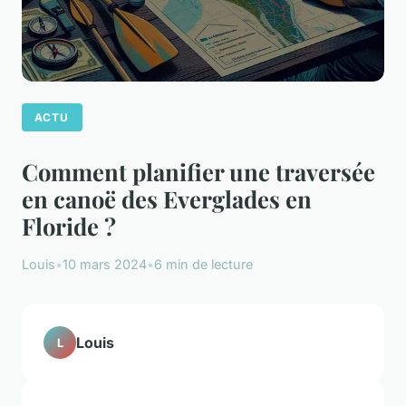
ACTU
Comment planifier une traversée
en canoë des Everglades en
Floride ?
Louis
•
10 mars 2024
•
6 min de lecture
Louis
L