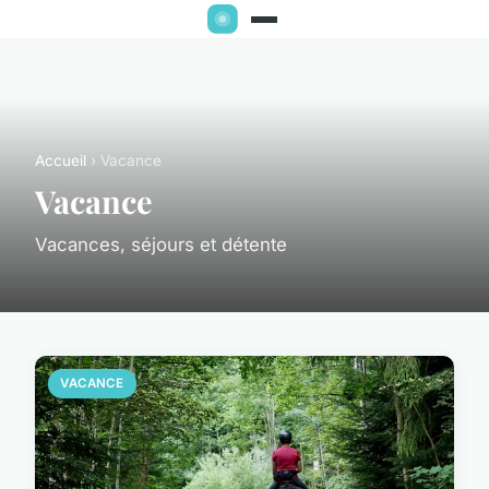
Accueil
› Vacance
Vacance
Vacances, séjours et détente
VACANCE